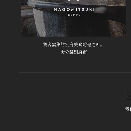
饕客雲集的別府美食隱秘之所。
大分縣別府市
我