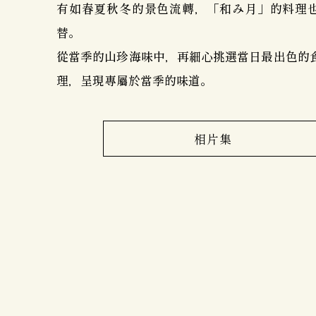
有如春夏秋冬的景色流轉，「和み月」的料理
替。
從當季的山珍海味中，再細心挑選當日最出色的
理，呈現專屬於當季的味道。
相片集