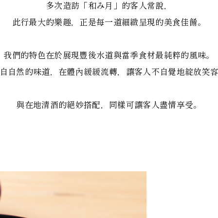
多次造訪「和み月」的客人常說，
此行最大的樂趣，正是每一道細緻呈現的美食佳餚。
我們的特色在於展現豐後水道與當季食材最純粹的風味。
自自然的味道，在體內緩緩流轉，讓客人不自覺地綻放笑
與在地清酒的絕妙搭配，同樣可讓客人盡情享受。